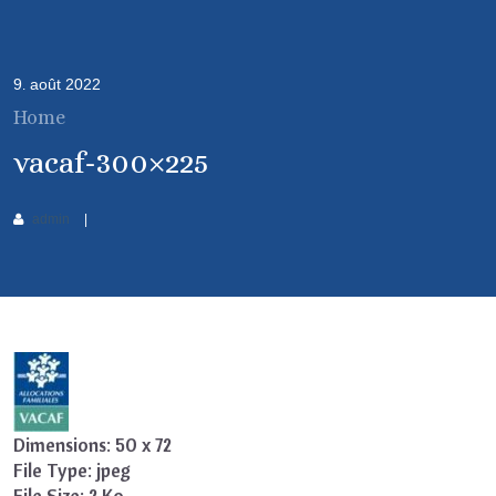
9
août
2022
.
Home
vacaf-300×225
admin
Dimensions:
50 x 72
File Type:
jpeg
File Size:
2 Ko