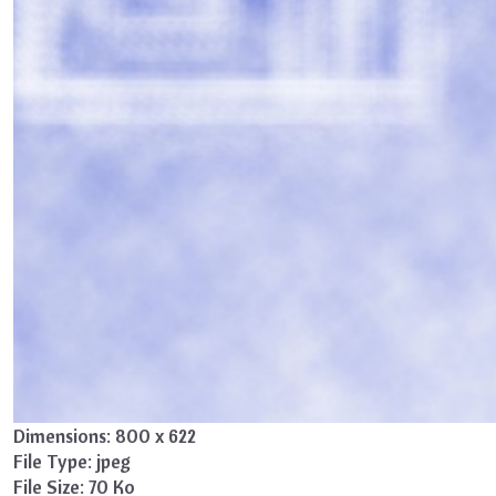
Dimensions:
800 x 622
File Type:
jpeg
File Size:
70 Ko