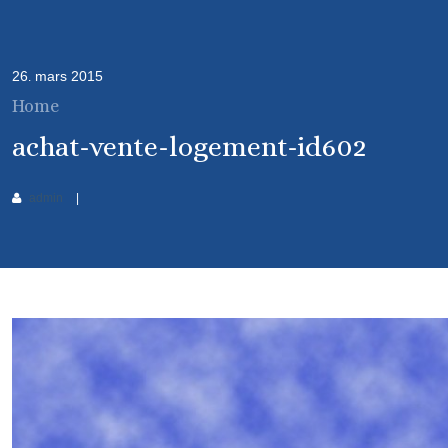
26
mars
2015
.
Home
achat-vente-logement-id602
admin